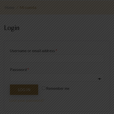
Home
⁄
Mi cuenta
Login
Username or email address
*
Password
*
Remember me
LOG IN
Lost your password?