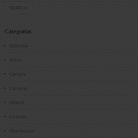
SEARCH
Categorías
Ballerina
Botas
Cartera
Carteras
Infantil
Invierno
New Season