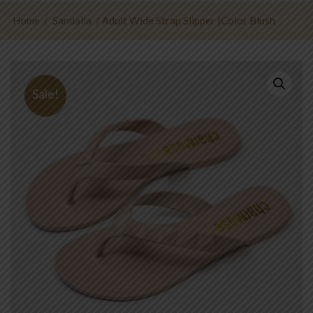
Home
/
Sandalia
/ Adult Wide Strap Slipper |Color Blush
Sale!