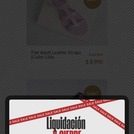
Flat Adult Leather Straps
$
25.990
|Color Lilás
$
8.990
Sale!