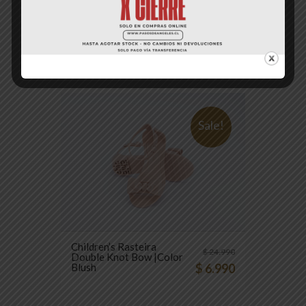
Children’s Rasteira
$
24.990
Double Knot Bow |Color
Preto
$
6.990
Sale!
Children’s Rasteira
$
24.990
Double Knot Bow |Color
Blush
$
6.990