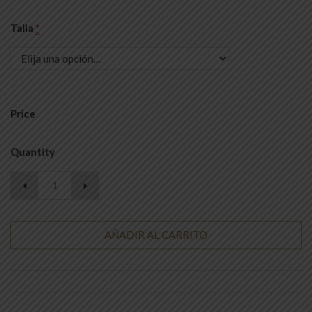
Talla
*
Price
Quantity
AÑADIR AL CARRITO