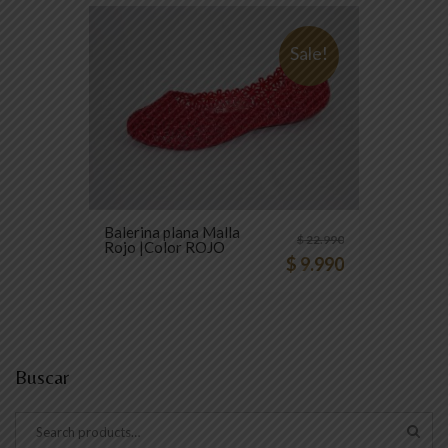
Sale!
Balerina plana Malla
$
22.990
Rojo |Color ROJO
$
9.990
Buscar