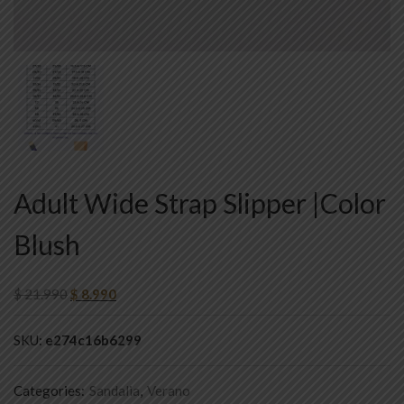
Adult Wide Strap Slipper |Color
Blush
$
21.990
$
8.990
SKU:
e274c16b6299
Categories:
Sandalia
,
Verano