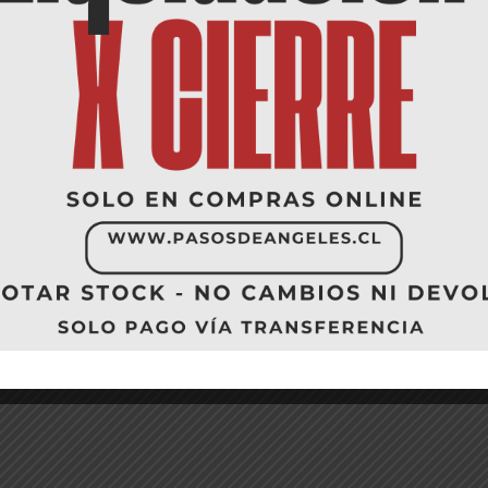
Sale!
S
ia Plana Plizado
Sandalia Plana Con
$
27.000
te Y Detalles Con
Moño. Detalle De Tela
$
4.990
Color Miel
$