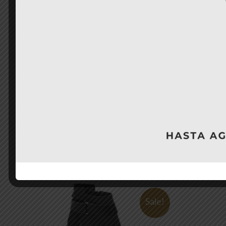
Sale!
Sandal
Sweet Chic
$
37.990
Adelan
$
6.990
Perlas
Sale!