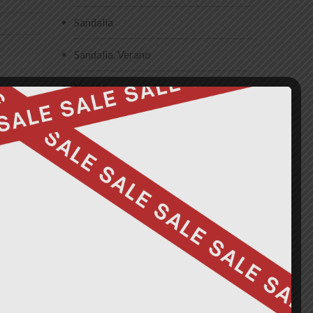
Sandalia
Sandalia, Verano
Verano
Zapatillas