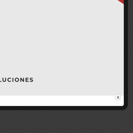
ale!
$
24.990
4.990