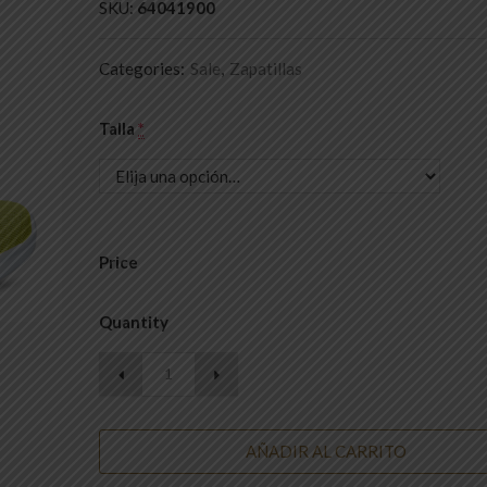
SKU:
64041900
Categories:
Sale
,
Zapatillas
Talla
*
Price
Quantity
AÑADIR AL CARRITO