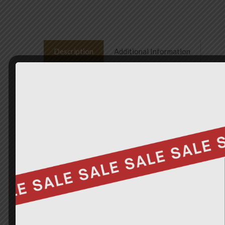
Description
Additional Information
PETITE JOLIE
Producto ZAPATILLAS DE TELA Y SUELA ULT
Color GREEN
Material 100% SYNTHETIC
ELIJE TU TALLA HABITUAL
AÑADIR A LA LISTA DE DESEOS
RELATED 