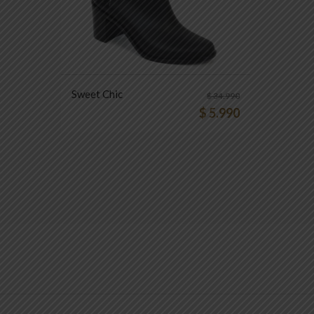
Sweet Chic
$
34.990
$
5.990