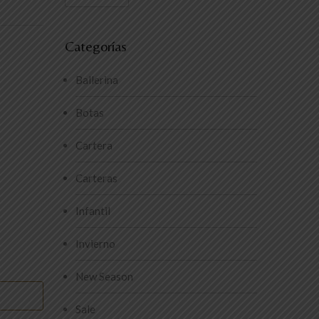
Categorías
Ballerina
Botas
Cartera
Carteras
Infantil
Invierno
New Season
Sale