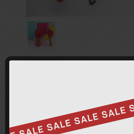
Description
Additional Information
Marca Pasos de Angeles
Línea SANDALIA
Color Rojo
Material 100% SYNTHETIC
HORMA PEQUEÑA