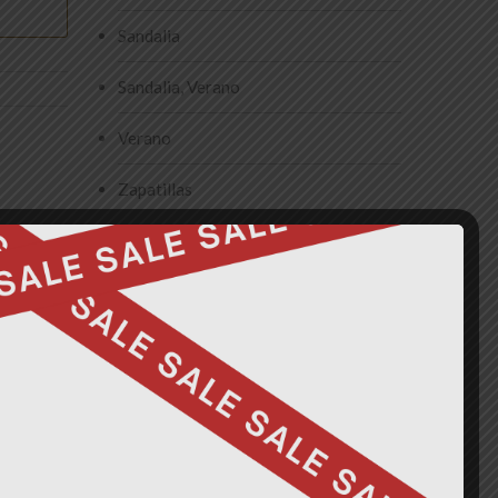
Sandalia
Sandalia, Verano
Verano
Zapatillas