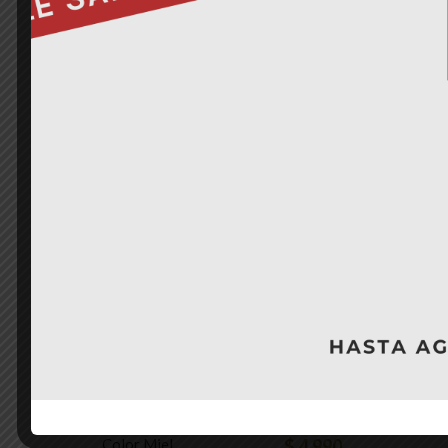
TALLA 35- 21,5 CM
AÑADIR A LA LISTA DE DESEOS
RELATED 
Sale!
Sandalia Plana Con
Sweet 
$
24.990
Moño. Detalle De Tela
Color Miel
$
4.990