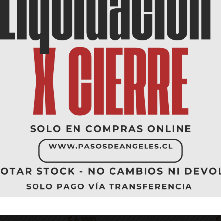
PRODUCTS
Sale!
S
Chic
Sweet Chic
$
37.990
$
6.990
$