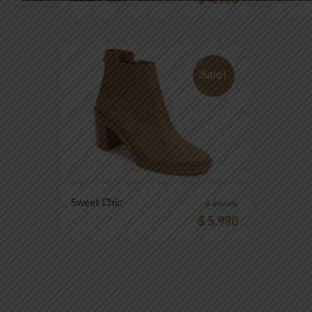
Sale!
Sweet Chic
$
35.000
$
5.990