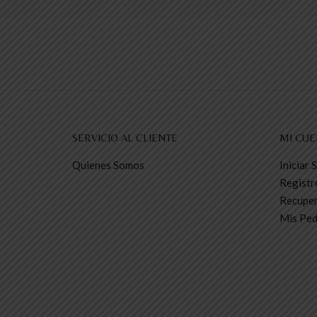
SERVICIO AL CLIENTE
MI CUE
Quienes Somos
Iniciar 
Registr
Recuper
Mis Ped