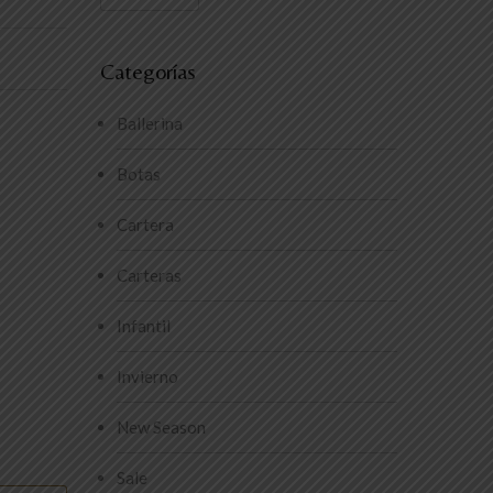
Categorías
Ballerina
Botas
Cartera
Carteras
Infantil
Invierno
New Season
Sale