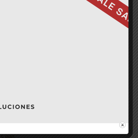
ale!
$
38.590
5.990