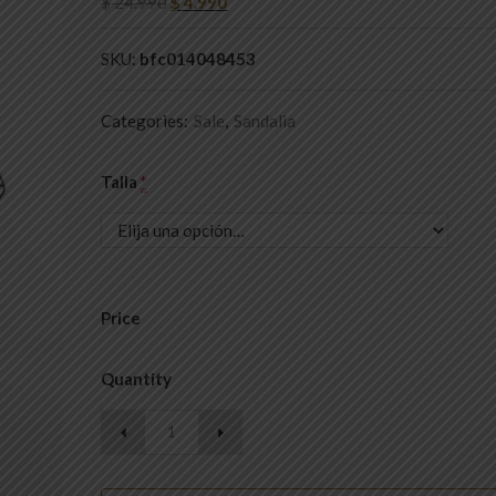
$
24.990
$
4.990
SKU:
bfc014048453
Categories:
Sale
,
Sandalia
Talla
*
Price
Quantity