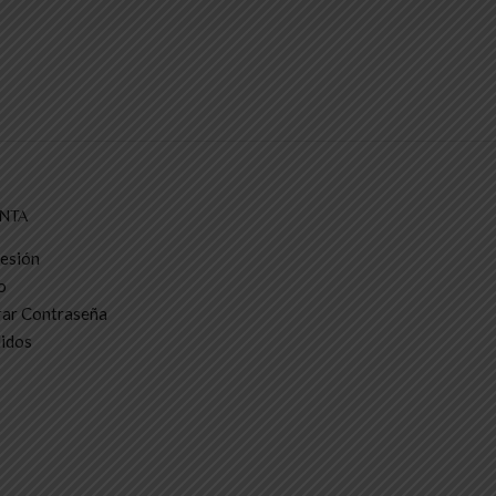
NTA
Sesión
o
ar Contraseña
idos