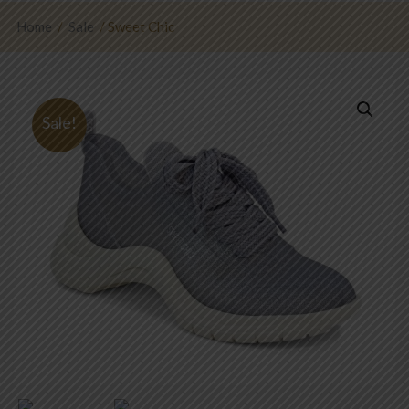
Home
/
Sale
/ Sweet Chic
Sale!