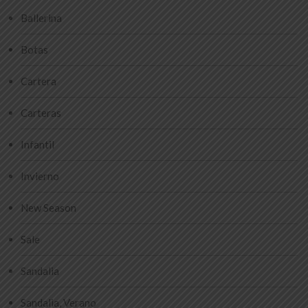
Ballerina
Botas
Cartera
Carteras
Infantil
Invierno
New Season
Sale
Sandalia
Sandalia, Verano