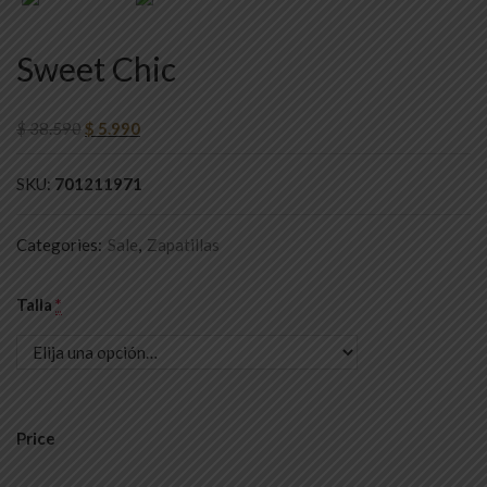
Sweet Chic
$
38.590
$
5.990
SKU:
701211971
Categories:
Sale
,
Zapatillas
Talla
*
Price