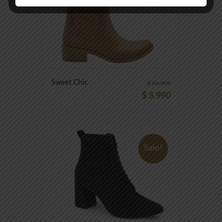
Sweet Chic
$
31.990
$
5.990
Sale!