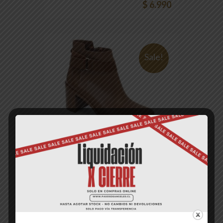
$
6.990
Sale!
Sweet Chic
$
34.990
$
5.990
Sale!