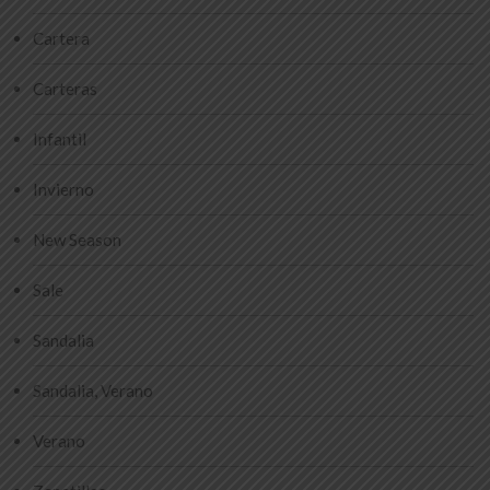
Cartera
Carteras
Infantil
Invierno
New Season
Sale
Sandalia
Sandalia, Verano
Verano