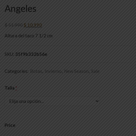
Angeles
$
51.990
$
10.990
Altura del taco 7 1/2 cm
SKU:
35f9b332b56e
Categories:
Botas
,
Invierno
,
New Season
,
Sale
Talla
*
Price