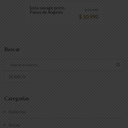
bota savage preto,
$
51.990
Pasos de Angeles
$
10.990
Buscar
SEARCH
Categorías
Ballerina
Botas